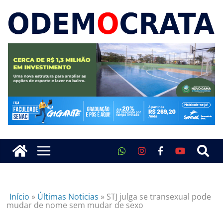
Início
»
Últimas Noticias
»
STJ julga se transexual pode
mudar de nome sem mudar de sexo