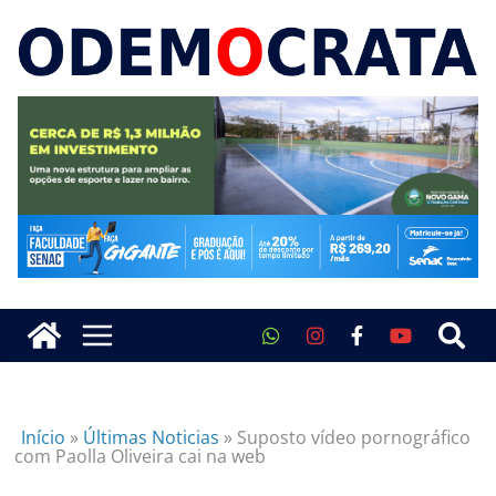
Início
»
Últimas Noticias
»
Suposto vídeo pornográfico
com Paolla Oliveira cai na web