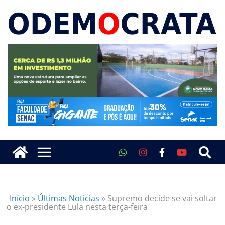
Início
»
Últimas Noticias
»
Supremo decide se vai soltar
o ex-presidente Lula nesta terça-feira