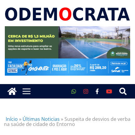
Início
»
Últimas Noticias
»
Suspeita de desvios de verba
na saúde de cidade do Entorno