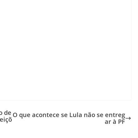
o de
O que acontece se Lula não se entreg
eiçõ
ar à PF