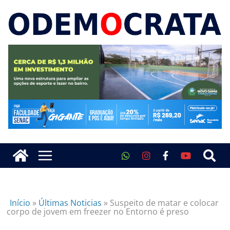
Início
»
Últimas Noticias
»
Suspeito de matar e colocar
corpo de jovem em freezer no Entorno é preso