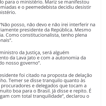
o para o ministério. Mariz se manifestou
remiadas e o
peemedebista decidiu desistir
istério
.
Não posso, não devo e não irei interferir na
soriamente presidente da República. Mesmo
ria. Como constitucionalista, tenho plena
nais”.
ministro da Justiça, será alguém
o da Lava Jato e com a autonomia da
z do nosso governo”.
sidente foi citado na proposta de delação
ho. Temer se disse tranquilo quanto às
os procuradores e delegados que tocam a
uito boa para o Brasil. Já disse e repito. É
igam com total tranquilidade”, declarou o