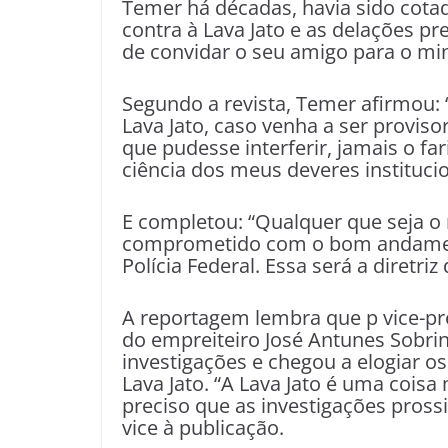
Temer
há décadas, havia sido cotad
contra à Lava Jato e as delações p
de convidar o seu amigo para o min
Segundo a revista, Temer afirmou: “
Lava Jato, caso venha a ser provi
que pudesse interferir, jamais o fa
ciência dos meus deveres institucio
E completou: “Qualquer que seja o 
comprometido com o bom andament
Polícia Federal. Essa será a diretri
A reportagem lembra que p vice-pre
do empreiteiro José Antunes Sobrin
investigações e chegou a elogiar 
Lava Jato. “A Lava Jato é uma coisa m
preciso que as investigações pross
vice à publicação.