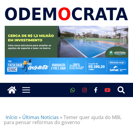
Início
»
Últimas Noticias
»
Temer quer ajuda do MBL
para pensar reformas do governo