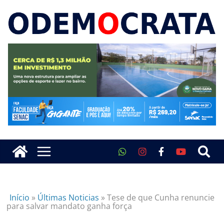
Início
»
Últimas Noticias
»
Tese de que Cunha renuncie
para salvar mandato ganha força