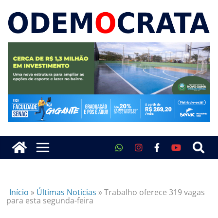
Início
»
Últimas Noticias
»
Trabalho oferece 319 vagas
para esta segunda-feira