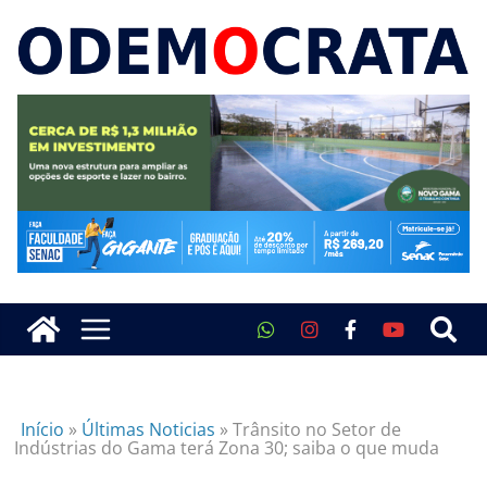
Início
»
Últimas Noticias
»
Trânsito no Setor de
Indústrias do Gama terá Zona 30; saiba o que muda