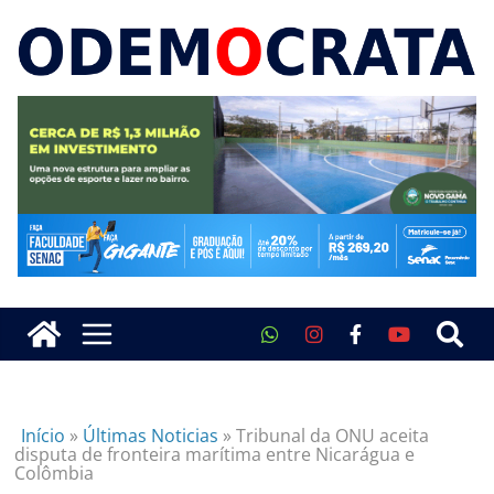
Início
»
Últimas Noticias
»
Tribunal da ONU aceita
disputa de fronteira marítima entre Nicarágua e
Colômbia