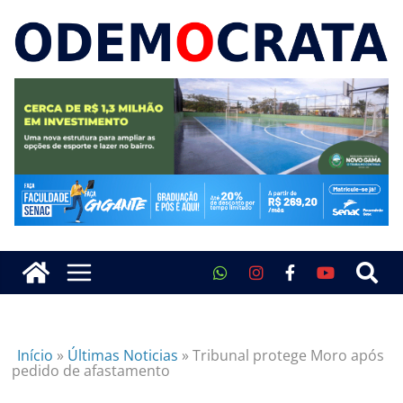
Início
»
Últimas Noticias
»
Tribunal protege Moro após
pedido de afastamento