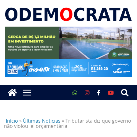
Início
»
Últimas Noticias
»
Tributarista diz que governo
não violou lei orçamentária