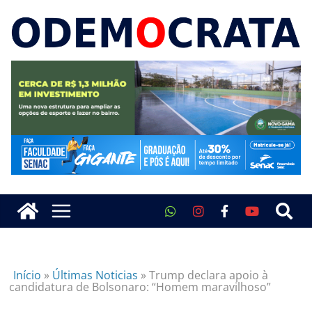
Início
»
Últimas Noticias
»
Trump declara apoio à
candidatura de Bolsonaro: “Homem maravilhoso”