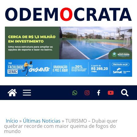
Início
»
Últimas Noticias
»
TURISMO – Dubai quer
quebrar recorde com maior queima de fogos do
mundo