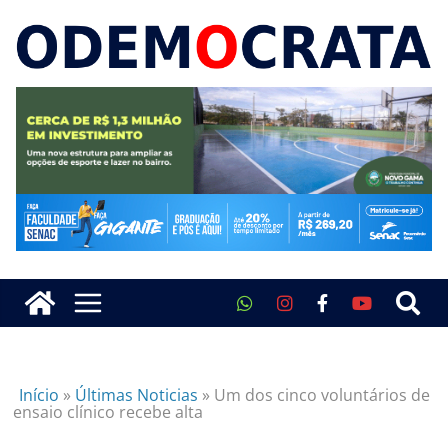
Início
»
Últimas Noticias
»
Um dos cinco voluntários de
ensaio clínico recebe alta