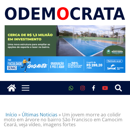
Início
»
Últimas Noticias
»
Um jovem morre ao colidir
moto em árvore no bairro São Francisco em Camocim
Ceará, veja vídeo, imagens fortes