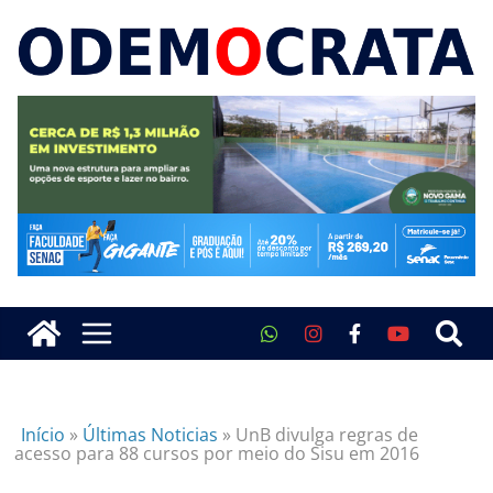
Início
»
Últimas Noticias
»
UnB divulga regras de
acesso para 88 cursos por meio do Sisu em 2016