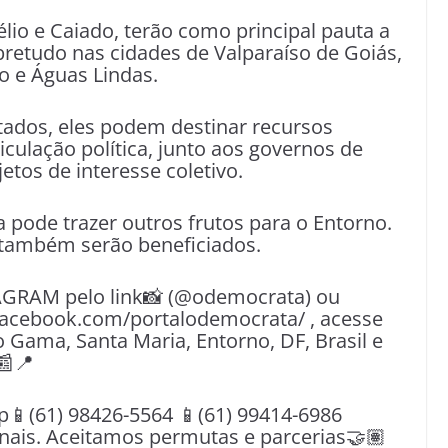
lio e Caiado, terão como principal pauta a
retudo nas cidades de Valparaíso de Goiás,
o e Águas Lindas.
tados, eles podem destinar recursos
culação política, junto aos governos de
etos de interesse coletivo.
da pode trazer outros frutos para o Entorno.
 também serão beneficiados.
AGRAM pelo link📸 (@odemocrata) ou
facebook.com/portalodemocrata/ , acesse
o Gama, Santa Maria, Entorno, DF, Brasil e
📰📍
(61) 98426-5564 📱(61) 99414-6986
nais. Aceitamos permutas e parcerias🤝🏽