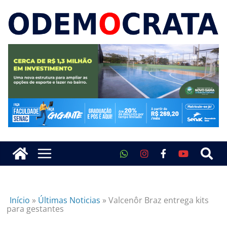
Início
»
Últimas Noticias
»
Valcenôr Braz entrega kits
para gestantes