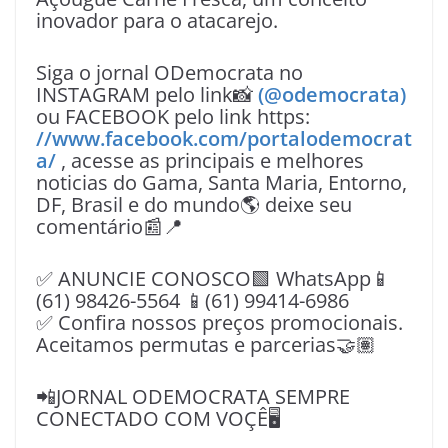
inovador para o atacarejo.
Siga o jornal ODemocrata no
INSTAGRAM pelo link📸
(@odemocrata)
ou FACEBOOK pelo link https:
//www.facebook.com/portalodemocrat
a/
, acesse as principais e melhores
noticias do Gama, Santa Maria, Entorno,
DF, Brasil e do mundo🌎 deixe seu
comentário📰📍
✅ ANUNCIE CONOSCO🟩 WhatsApp📱
(61) 98426-5564 📱(61) 99414-6986
✅ Confira nossos preços promocionais.
Aceitamos permutas e parcerias🤝🏽
📲JORNAL ODEMOCRATA SEMPRE
CONECTADO COM VOÇÊ🖥️