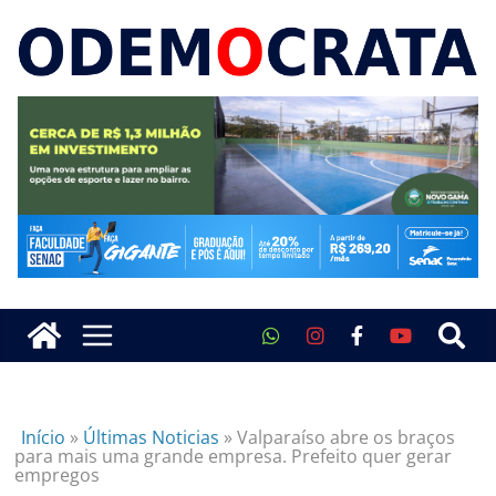
Início
»
Últimas Noticias
»
Valparaíso abre os braços
para mais uma grande empresa. Prefeito quer gerar
empregos