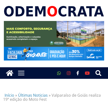
Início
»
Últimas Noticias
»
Valparaíso de Goiás realiza
19ª edição do Moto Fest