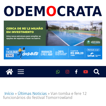
Início
»
Últimas Noticias
»
Van tomba e fere 12
funcionários do festival Tomorrowland