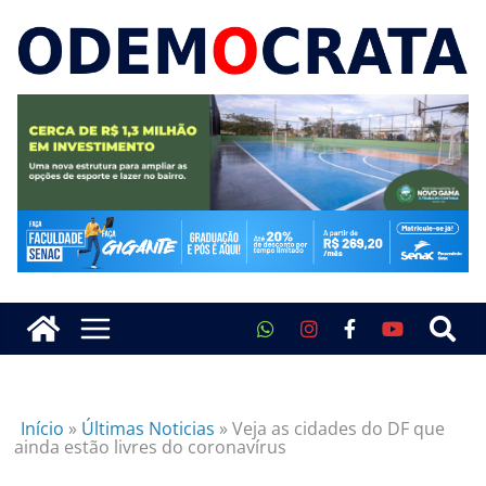
Início
»
Últimas Noticias
»
Veja as cidades do DF que
ainda estão livres do coronavírus