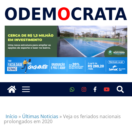
Início
»
Últimas Noticias
»
Veja os feriados nacionais
prolongados em 2020