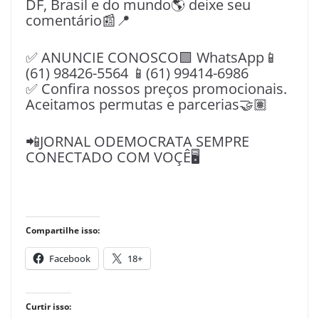
DF, Brasil e do mundo🌎 deixe seu
comentário📰📍
✅ ANUNCIE CONOSCO🟩 WhatsApp📱
(61) 98426-5564 📱(61) 99414-6986
✅ Confira nossos preços promocionais.
Aceitamos permutas e parcerias🤝🏽
📲JORNAL ODEMOCRATA SEMPRE
CONECTADO COM VOÇÊ🖥️
Compartilhe isso:
Facebook
18+
Curtir isso: