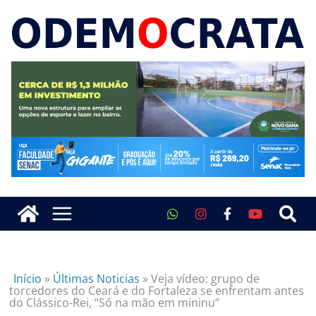
Início
»
Últimas Noticias
»
Veja vídeo: grupo de
torcedores do Ceará e do Fortaleza se enfrentam antes
do Clássico-Rei, “Só na mão em mininu”