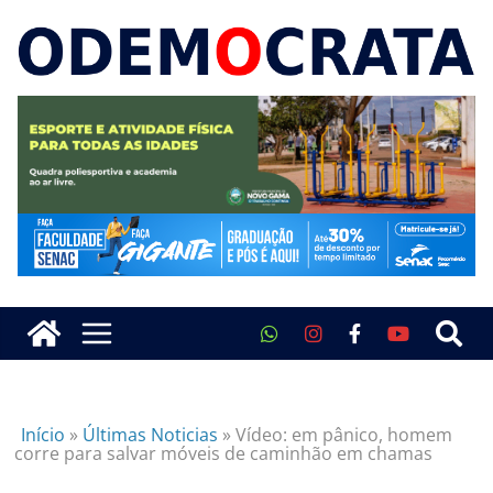
Início
»
Últimas Noticias
»
Vídeo: em pânico, homem
corre para salvar móveis de caminhão em chamas