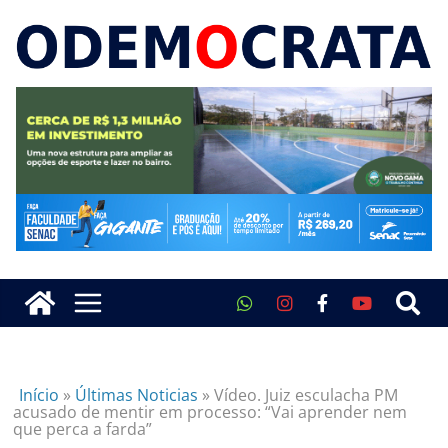
Início
»
Últimas Noticias
»
Vídeo. Juiz esculacha PM
acusado de mentir em processo: “Vai aprender nem
que perca a farda”