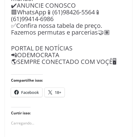
✔️ANUNCIE CONOSCO
🟩WhatsApp📱(61)98426-5564📱
(61)99414-6986
✅Confira nossa tabela de preço.
Fazemos permutas e parcerias🤝🏽
PORTAL DE NOTÍCIAS
📲ODEMOCRATA
🌎SEMPRE CONECTADO COM VOÇÊ🖥️
Compartilhe isso:
Facebook
18+
Curtir isso:
Carregando...