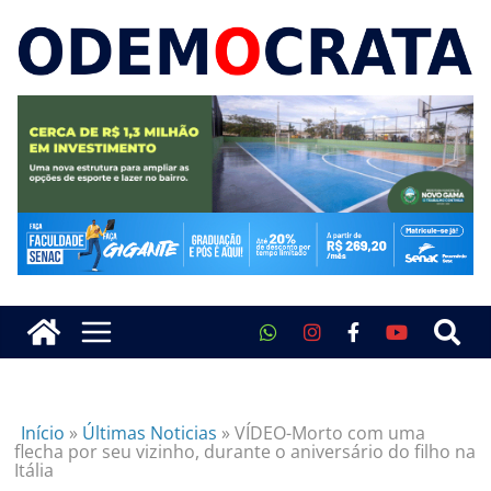
Início
»
Últimas Noticias
»
VÍDEO-Morto com uma
flecha por seu vizinho, durante o aniversário do filho na
Itália