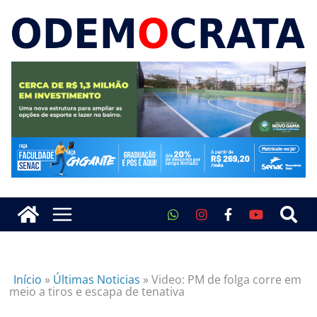
Início
»
Últimas Noticias
»
Video: PM de folga corre em
meio a tiros e escapa de tenativa