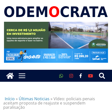
Início
»
Últimas Noticias
»
Vídeo: policiais penais
aceitam proposta de reajuste e suspendem
paralisação