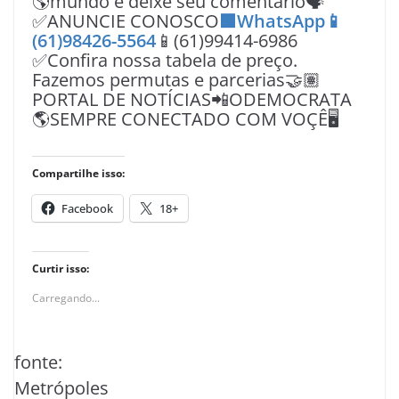
🌎mundo e deixe seu comentário🗣
✅ANUNCIE CONOSCO
🟩WhatsApp📱
(61)98426-5564
📱(61)99414-6986
✅Confira nossa tabela de preço.
Fazemos permutas e parcerias🤝🏽
PORTAL DE NOTÍCIAS📲ODEMOCRATA
🌎SEMPRE CONECTADO COM VOÇÊ🖥️
Compartilhe isso:
Facebook
18+
Curtir isso:
Carregando...
fonte:
Metrópoles