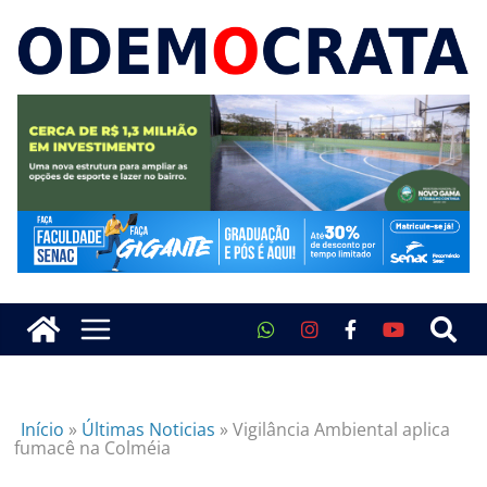
Início
»
Últimas Noticias
»
Vigilância Ambiental aplica
fumacê na Colméia