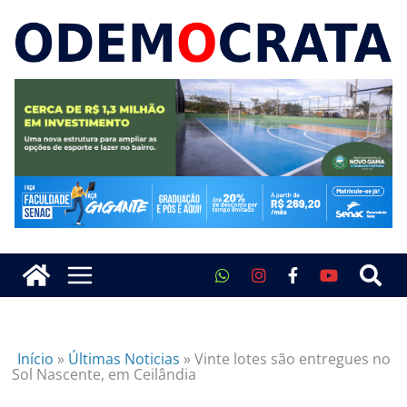
Início
»
Últimas Noticias
»
Vinte lotes são entregues no
Sol Nascente, em Ceilândia