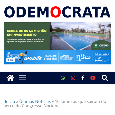
Início
»
Últimas Noticias
»
10 famosos que saíram do
berço do Congresso Nacional