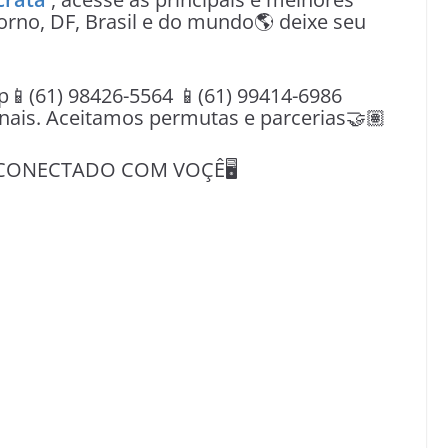
orno, DF, Brasil e do mundo🌎 deixe seu
(61) 98426-5564 📱(61) 99414-6986
nais. Aceitamos permutas e parcerias🤝🏽
CONECTADO COM VOÇÊ🖥️