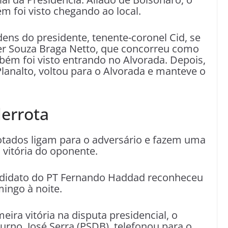
m foi visto chegando ao local.
dens do presidente, tenente-coronel Cid, se
ter Souza Braga Netto, que concorreu como
bém foi visto entrando no Alvorada. Depois,
Planalto, voltou para o Alvorada e manteve o
errota
otados ligam para o adversário e fazem uma
 vitória do oponente.
ndidato do PT Fernando Haddad reconheceu
mingo à noite.
ira vitória na disputa presidencial, o
urno, José Serra (PSDB), telefonou para o