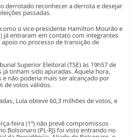
to derrotado reconhecer a derrota e desejar
eleições passadas.
 como o vice-presidente Hamilton Mourão e
il) já entraram em contato com integrantes
 apoio no processo de transição de
bunal Superior Eleitoral (TSE) às 19h57 de
já tinham sido apuradas. Àquela hora,
os e não poderia mais ser alcançado por
% de votos válidos.
das, Lula obteve 60,3 milhões de votos, e
erça-feira (1º) não prevê compromissos
io Bolsonaro (PL-RJ) foi visto entrando no
ial da Presidência. Aliado de Bolsonaro, o