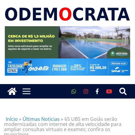
Início
»
Últimas Noticias
»
65 UBS em Goiás serão
modernizadas com internet de alta velocidade para
ampliar consultas virtuais e exames; confira os
municípios