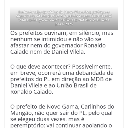
Eudes Araújo (prefeito de Novo Planalto), Jerônymo
Siqueira (prefeito de São Miguel do Araguaia) e Daniel
Vilela (vice-governador de Goiás): definindo aliados
para 2026
Os prefeitos ouviram, em silêncio, mas
nenhum se intimidou e não vão se
afastar nem do governador Ronaldo
Caiado nem de Daniel Vilela.
O que deve acontecer? Possivelmente,
em breve, ocorrerá uma debandada de
prefeitos do PL em direção ao MDB de
Daniel Vilela e ao União Brasil de
Ronaldo Caiado.
O prefeito de Novo Gama, Carlinhos do
Mangão, não quer sair do PL, pelo qual
se elegeu duas vezes, mas é
peremptório: vai continuar apoiando o