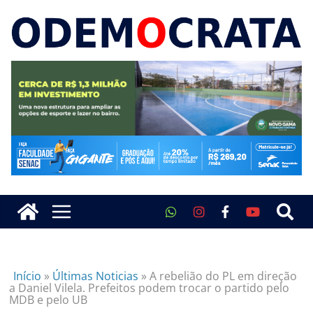
Início
»
Últimas Noticias
»
A rebelião do PL em direção
a Daniel Vilela. Prefeitos podem trocar o partido pelo
MDB e pelo UB