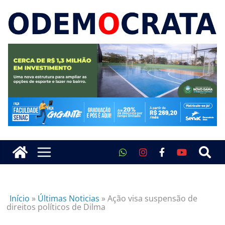
Início
»
Últimas Noticias
»
Ação visa suspensão de
direitos políticos de Dilma