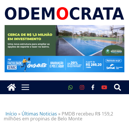
Início
»
Últimas Noticias
»
PMDB recebeu R$ 159,2
milhões em propinas de Belo Monte