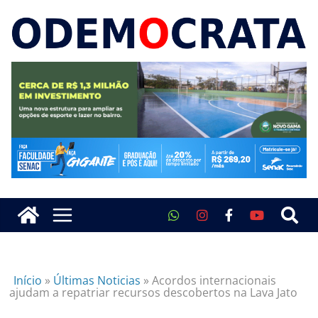
Início
»
Últimas Noticias
»
Acordos internacionais
ajudam a repatriar recursos descobertos na Lava Jato