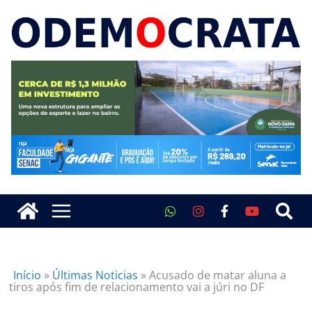
Início
»
Últimas Noticias
»
Acusado de matar aluna a
tiros após fim de relacionamento vai a júri no DF