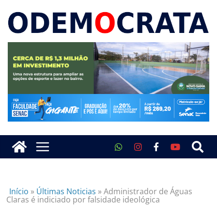
Início
»
Últimas Noticias
»
Administrador de Águas
Claras é indiciado por falsidade ideológica