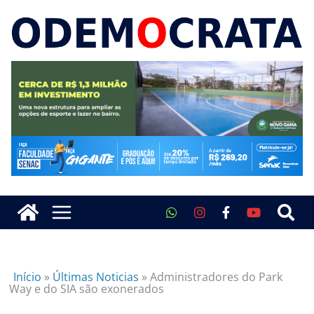
Início
»
Últimas Noticias
»
Administradores do Park
Way e do SIA são exonerados