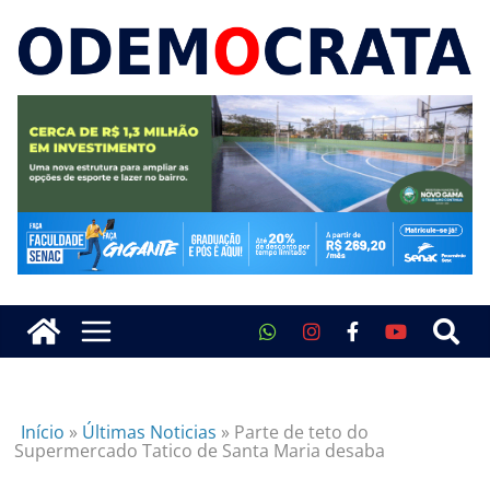
Início
»
Últimas Noticias
»
Parte de teto do
Supermercado Tatico de Santa Maria desaba