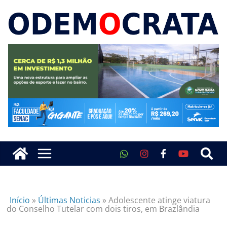
Início
»
Últimas Noticias
»
Adolescente atinge viatura
do Conselho Tutelar com dois tiros, em Brazlândia