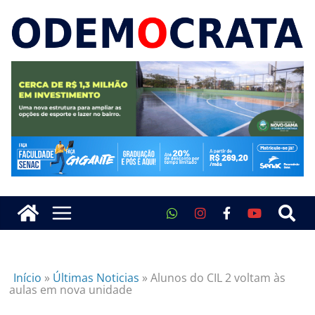
Início
»
Últimas Noticias
»
Alunos do CIL 2 voltam às
aulas em nova unidade