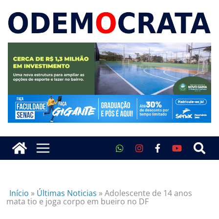
Início
»
Últimas Noticias
»
Adolescente de 14 anos
mata tio e joga corpo em bueiro no DF