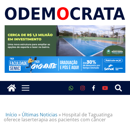
Início
»
Últimas Noticias
»
Hospital de Taguatinga
oferece laserterapia aos pacientes com câncer